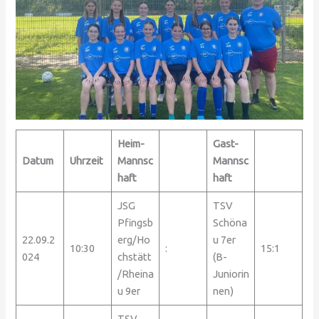
Heim-
Gast-
Datum
Uhrzeit
Mannsc
Mannsc
haft
haft
JSG
TSV
Pfingsb
Schöna
22.09.2
erg/Ho
u 7er
10:30
:
15:1
024
chstätt
(B-
/Rheina
Juniorin
u 9er
nen)
TSV