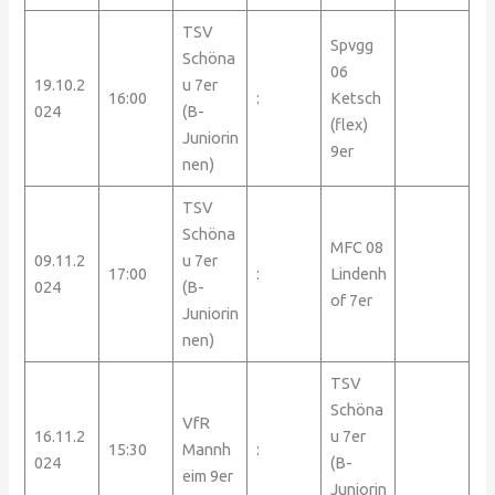
TSV
Spvgg
Schöna
06
19.10.2
u 7er
16:00
:
Ketsch
024
(B-
(flex)
Juniorin
9er
nen)
TSV
Schöna
MFC 08
09.11.2
u 7er
17:00
:
Lindenh
024
(B-
of 7er
Juniorin
nen)
TSV
Schöna
VfR
16.11.2
u 7er
15:30
Mannh
:
024
(B-
eim 9er
Juniorin