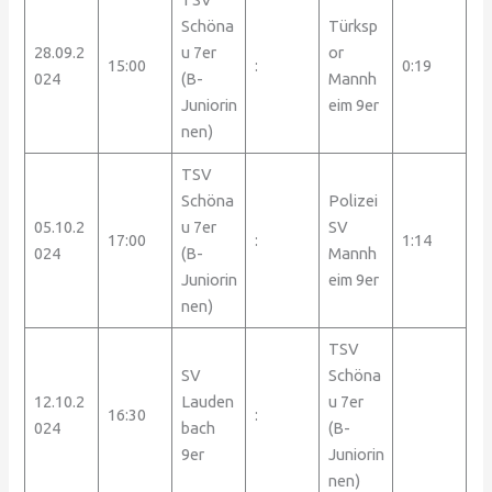
Schöna
Türksp
28.09.2
u 7er
or
15:00
:
0:19
024
(B-
Mannh
Juniorin
eim 9er
nen)
TSV
Schöna
Polizei
05.10.2
u 7er
SV
17:00
:
1:14
024
(B-
Mannh
Juniorin
eim 9er
nen)
TSV
SV
Schöna
12.10.2
Lauden
u 7er
16:30
:
024
bach
(B-
9er
Juniorin
nen)