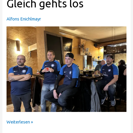
Gleich gehts los
gehts
los
Alfons Enichlmayr
Weiterlesen »