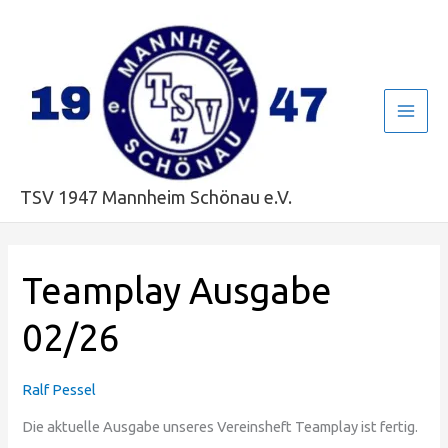
Zum
Main
Inhalt
Men
springen
TSV 1947 Mannheim Schönau e.V.
Teamplay
Teamplay Ausgabe
Ausgabe
02/26
02/26
Ralf Pessel
Die aktuelle Ausgabe unseres Vereinsheft Teamplay ist fertig.