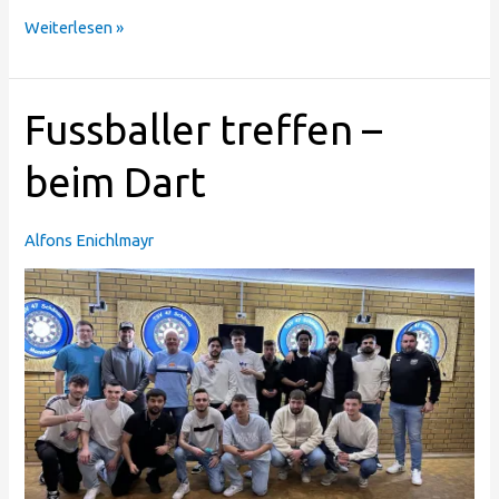
Weiterlesen »
Fussballer
Fussballer treffen –
treffen
–
beim Dart
beim
Dart
Alfons Enichlmayr