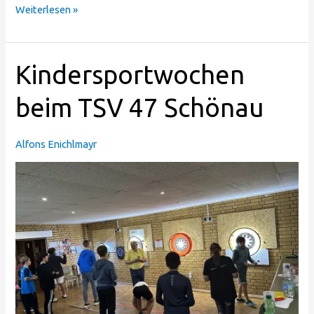
Weiterlesen »
Kindersportwochen
Kindersportwochen
beim
TSV
beim TSV 47 Schönau
47
Schönau
Alfons Enichlmayr