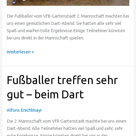
Die Fußballer vom VfB Gartenstadt 2. Mannschaft machten bei
uns einen gemütlichen Dart-Abend. Sie hatten alle sehr viel
Spaß und warfen tolle Ergebnisse.Einige Teilnehmer könnten
bei uns direkt in der Mannschaft spielen.
Weiterlesen »
Fußballer
Fußballer treffen sehr
treffen
sehr
gut – beim Dart
gut
–
Alfons Enichlmayr
beim
Dart
Die 2. Mannschaft vom VfR Gartenstadt machte bei uns einen
Dart-Abend. Alle Teilnehmer hatten viel Spaß und sehr, sehr
gute Ergebnisse. Einige könnten direkt bei uns in der