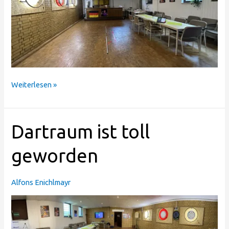
Weiterlesen »
Dartraum
Dartraum ist toll
ist
toll
geworden
geworden
Alfons Enichlmayr