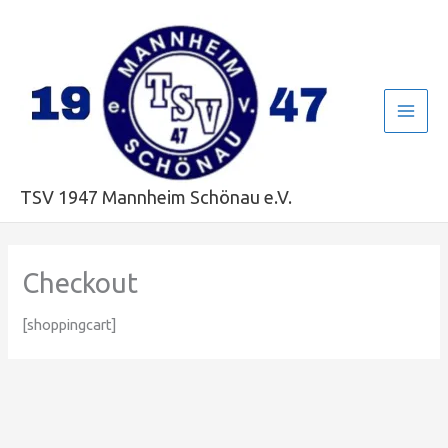
Zum
Main
Inhalt
Men
springen
TSV 1947 Mannheim Schönau e.V.
Checkout
[shoppingcart]