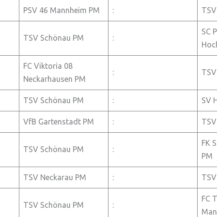
PSV 46 Mannheim PM
:
TSV
SC P
TSV Schönau PM
:
Hoc
FC Viktoria 08
:
TSV
Neckarhausen PM
TSV Schönau PM
:
SV 
VfB Gartenstadt PM
:
TSV
FK S
TSV Schönau PM
:
PM
TSV Neckarau PM
:
TSV
FC T
TSV Schönau PM
:
Man