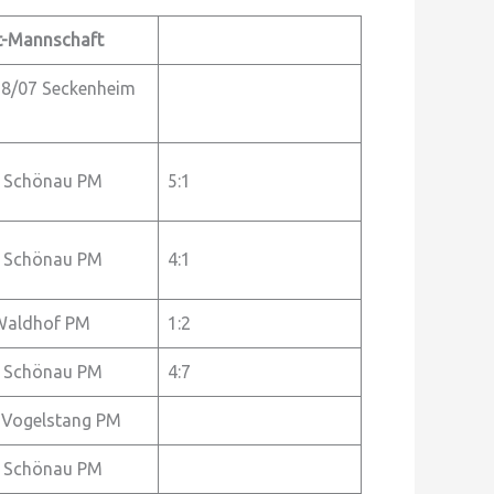
t-Mannschaft
98/07 Seckenheim
 Schönau PM
5:1
 Schönau PM
4:1
Waldhof PM
1:2
 Schönau PM
4:7
 Vogelstang PM
 Schönau PM