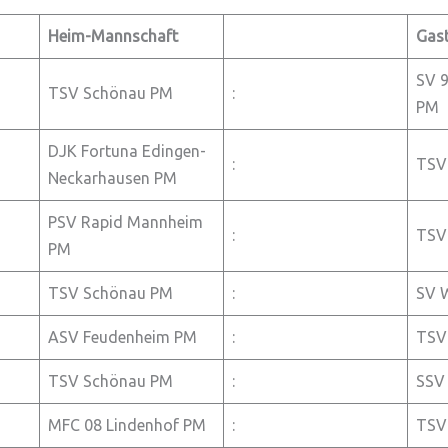
Heim-Mannschaft
Gas
SV 
TSV Schönau PM
:
PM
DJK Fortuna Edingen-
:
TSV
Neckarhausen PM
PSV Rapid Mannheim
:
TSV
PM
TSV Schönau PM
:
SV 
ASV Feudenheim PM
:
TSV
TSV Schönau PM
:
SSV
MFC 08 Lindenhof PM
:
TSV