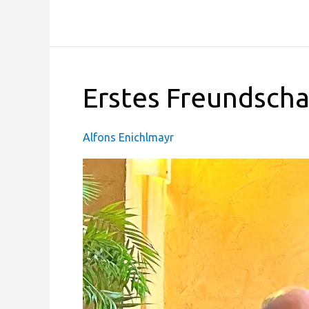
Erstes
Erstes Freundscha
Freundschaftsspiel
erfolgreich
Alfons Enichlmayr