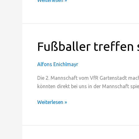
Weiterlesen »
Fußballer
Fußballer treffen 
treffen
sehr
Alfons Enichlmayr
gut
–
Die 2. Mannschaft vom VfR Gartenstadt machte
beim
könnten direkt bei uns in der Mannschaft spie
Dart
Weiterlesen »