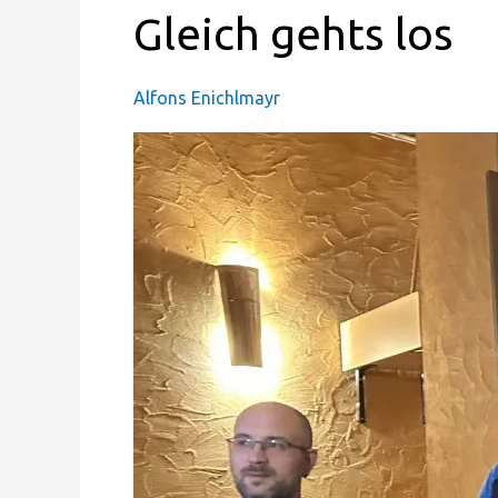
Gleich
Gleich gehts los
gehts
los
Alfons Enichlmayr