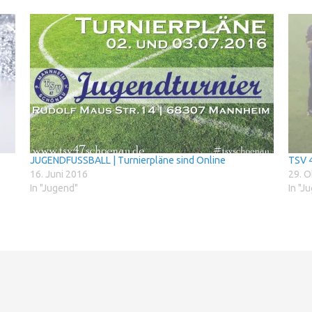
JUGENDFUSSBALL | Turnierpläne sind Online
TSV 4
16. Juni 2016
29. O
In "Jugend"
In "J