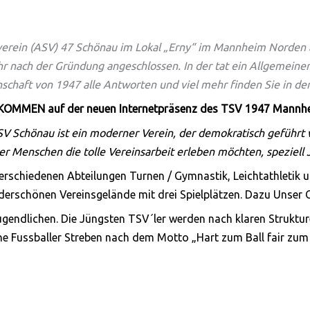
verein (ASV)
47 Schönau im Lokal „Erny“ im Mannheim Norden a
hr nach der Gründung angeschlossen. In der tat ein Allgemein
schaft von 1947 alle Antworten und viel mehr finden Sie in de
OMMEN auf der neuen Internetpräsenz des
TSV 1947 Mannhe
SV Schönau ist ein moderner Verein, der demokratisch geführt 
er Menschen die tolle Vereinsarbeit erleben möchten, speziel
verschiedenen Abteilungen Turnen / Gymnastik, Leichtathletik
derschönen Vereinsgelände mit drei Spielplätzen. Dazu Unser 
gendlichen. Die Jüngsten TSV´ler werden nach klaren Struktur
he Fussballer Streben nach dem Motto „Hart zum Ball fair zum G