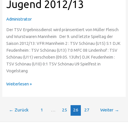
Jugend 2012/13
Spieltag
der
TSV
Administrator
Jugend
2012/13
Der TSV Ergebnissdienst wird pränsentiert von Müller Fleisch
und Wurstwaren Mannheim Der 9. und letzte Spieltag der
Saison 2012/13: VFR Mannheim 2 : TSV Schönau (U15) 5:1 DJK
Feudenheim : TSV Schönau (U13) 7:0 MFC 08 Lindenhof : TSV
Schönau (U11) verschoben (09.05. 13Uhr) DJK Feudenheim :
TSV Schönau (U10) 0:1 TSV Schönau U9 Spielfest in
Vogelstang
Weiterlesen »
←
Zurück
1
…
25
26
27
Weiter
→