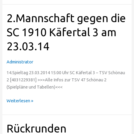
2.Mannschaft
2.Mannschaft gegen die
gegen
die
SC 1910 Käfertal 3 am
SC
23.03.14
1910
Käfertal
3
Administrator
am
23.03.14
14.Spieltag 23.03.2014 15:00 Uhr SC Käfertal 3 – TSV Schönau
2 [4031229381] >>>Alle Infos zur TSV 47 Schönau 2
(Spielpläne und Tabellen)<<<
Weiterlesen »
Rückrunden
Rückrunden
Saisoneröffnung