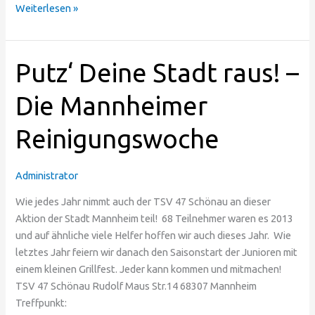
Weiterlesen »
Putz‘
Putz‘ Deine Stadt raus! –
Deine
Stadt
Die Mannheimer
raus!
Reinigungswoche
–
Die
Mannheimer
Administrator
Reinigungswoche
Wie jedes Jahr nimmt auch der TSV 47 Schönau an dieser
Aktion der Stadt Mannheim teil! 68 Teilnehmer waren es 2013
und auf ähnliche viele Helfer hoffen wir auch dieses Jahr. Wie
letztes Jahr feiern wir danach den Saisonstart der Junioren mit
einem kleinen Grillfest. Jeder kann kommen und mitmachen!
TSV 47 Schönau Rudolf Maus Str.14 68307 Mannheim
Treffpunkt: