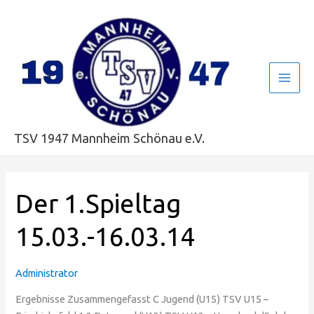
Zum
Main
Inhalt
Men
springen
TSV 1947 Mannheim Schönau e.V.
Der
Der 1.Spieltag
1.Spieltag
15.03.-16.03.14
15.03.-16.03.14
Administrator
Ergebnisse Zusammengefasst C Jugend (U15) TSV U15 –