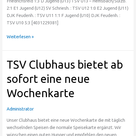
Friedrichsfeld 1:3 D Jugend (U13) TSV U13 – Hemsbach/Sulzb.
2:1 E1 Jugend (U12) SV Schriesh. : TSV U12 1:0 E2 Jugend (U11)
DJK Feudenh. : TSV U11 1:1 F Jugend (U10) DJK Feudenh. :
TSV U10 5:3 [4031229381]
Weiterlesen »
TSV
TSV Clubhaus bietet ab
Clubhaus
bietet
sofort eine neue
ab
Wochenkarte
sofort
eine
neue
Administrator
Wochenkarte
Unser Clubhaus bietet eine neue Wochenkarte die mit täglich
wechselnden Speisen die normale Speisekarte ergänzt. Wir
wünschen einen guten Hunger und empfehlen den neuen