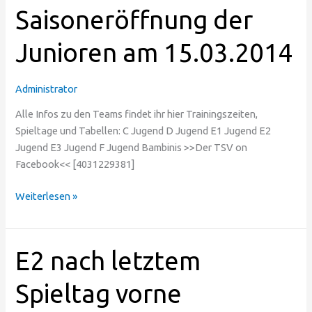
der
Saisoneröffnung der
Junioren
Junioren am 15.03.2014
am
15.03.2014
Administrator
Alle Infos zu den Teams findet ihr hier Trainingszeiten,
Spieltage und Tabellen: C Jugend D Jugend E1 Jugend E2
Jugend E3 Jugend F Jugend Bambinis >>Der TSV on
Facebook<< [4031229381]
Weiterlesen »
E2
E2 nach letztem
nach
letztem
Spieltag vorne
Spieltag